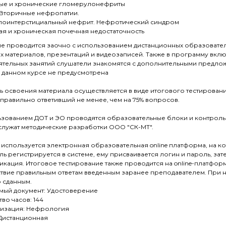
ые и хронические гломерулонефриты
 Вторичные нефропатии.
лоинтерстициальный нефрит. Нефротический синдром
ая и хроническая почечная недостаточность
е проводится заочно с использованием дистанционных образователь
х материалов, презентаций и видеозаписей. Также в программу вклю
ятельных занятий слушатели знакомятся с дополнительными предло
в данном курсе не предусмотрена
ь освоения материала осуществляется в виде итогового тестирован
 правильно ответивший не менее, чем на 75% вопросов.
ьзованием ДОТ и ЭО проводятся образовательные блоки и контрольн
служат методические разработки ООО "СК-МТ".
 используется электронная образовательная online платформа, на 
ь регистрируется в системе, ему присваивается логин и пароль, за
икация. Итоговое тестирование также проводится на online-платфор
твие правильным ответам введенным заранее преподавателем. При на
 сданным.
мый документ: Удостоверение
во часов: 144
изация: Нефрология
Дистанционная