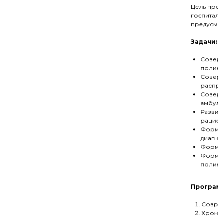
Цель пр
госпита
предусм
Задачи:
Сове
полик
Сове
расп
Сове
амбул
Разв
раци
Форм
диагн
Форм
Форм
полик
Програ
Совр
Хрон