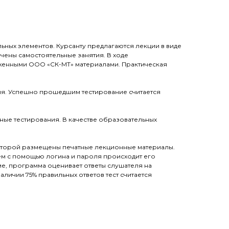
ных элементов. Курсанту предлагаются лекции в виде
чены самостоятельные занятия. В ходе
женными ООО «СК-МТ» материалами. Практическая
ия. Успешно прошедшим тестирование считается
ые тестирования. В качестве образовательных
которой размещены печатные лекционные материалы.
тем с помощью логина и пароля происходит его
ме, программа оценивает ответы слушателя на
личии 75% правильных ответов тест считается