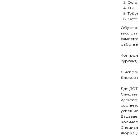
Остр
ХБП.
Тубу
Остр
Обучени
текстовы
самосто
работа 
Контрол
курсант,
С испол
блоков 
Для ДОТ
Слушател
идентиф
соответс
успешно
Выдавае
Количест
Специал
Форма: 