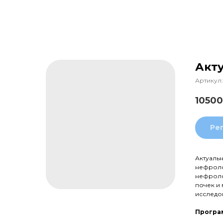
Акт
Артикул:
10500
Ре
Актуаль
нефроло
нефроло
почек и
исследо
Програм