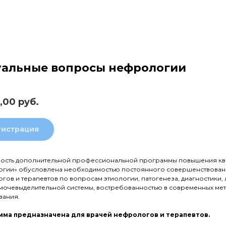
уальные вопросы нефрологии
,00
руб.
гистрация
ность дополнительной профессиональной программы повышения кв
гии» обусловлена необходимостью постоянного совершенствован
гов и терапевтов по вопросам этиологии, патогенеза, диагностики
 мочевыделительной системы, востребованностью в современных ме
вания.
ма предназначена для врачей нефрологов и терапевтов.