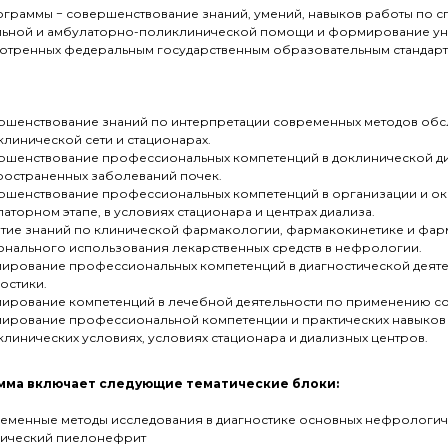
ограммы − совершенствование знаний, умений, навыков работы по с
льной и амбулаторно-поликлинической помощи и формирование ун
отренных федеральным государственным образовательным стандарто
ршенствование знаний по интерпретации современных методов обс
линической сети и стационарах.
ршенствование профессиональных компетенций в доклинической ди
ространенных заболеваний почек.
ршенствование профессиональных компетенций в организации и ок
аторном этапе, в условиях стационара и центрах диализа.
итие знаний по клинической фармакологии, фармакокинетике и фар
онального использования лекарственных средств в нефрологии.
ирование профессиональных компетенций в диагностической деяте
остики.
ирование компетенций в лечебной деятельности по применению с
ирование профессиональной компетенции и практических навыков
линических условиях, условиях стационара и диализных центров.
мма включает следующие тематические блоки:
еменные методы исследования в диагностике основных нефрологич
ический пиелонефрит