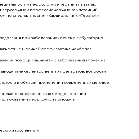
пециальностям нефрология и терапия на этапах
иверсальных и профессиональных компетенций,
м по специальностям «Кардиология», «Терапия».
ледования при заболеваниях почек в амбулаторно-
агностике и ранней профилактике наиболее
азании помощи пациентам с заболеванием почек на
макодинамике лекарственных препаратов, вопросам
льности в области применения современных методов
овременных эффективных методов терапии
 при оказании неотложной помощи в
еских заболеваний